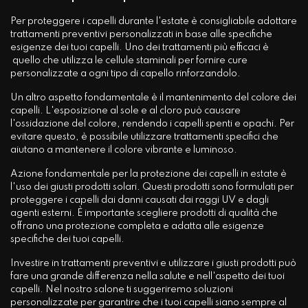
Per proteggere i capelli durante l'estate è consigliabile adottare
trattamenti preventivi personalizzati in base alle specifiche
esigenze dei tuoi capelli. Uno dei trattamenti più efficaci è
quello che utilizza le cellule staminali per fornire cure
personalizzate a ogni tipo di capello rinforzandolo.
Un altro aspetto fondamentale è il mantenimento del colore dei
capelli. L'esposizione al sole e al cloro può causare
l'ossidazione del colore, rendendo i capelli spenti e opachi. Per
evitare questo, è possibile utilizzare trattamenti specifici che
aiutano a mantenere il colore vibrante e luminoso.
Azione fondamentale per la protezione dei capelli in estate è
l'uso dei giusti prodotti solari. Questi prodotti sono formulati per
proteggere i capelli dai danni causati dai raggi UV e dagli
agenti esterni. È importante scegliere prodotti di qualità che
offrano una protezione completa e adatta alle esigenze
specifiche dei tuoi capelli.
Investire in trattamenti preventivi e utilizzare i giusti prodotti può
fare una grande differenza nella salute e nell'aspetto dei tuoi
capelli. Nel nostro salone ti suggeriremo soluzioni
personalizzate per garantire che i tuoi capelli siano sempre al