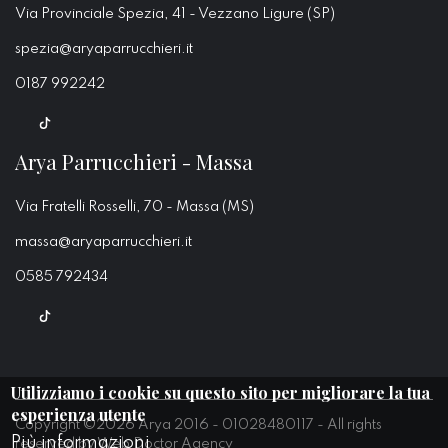
Via Provinciale Spezia, 41 - Vezzano Ligure (SP)
spezia@aryaparrucchieri.it
0187 992242
Arya Parrucchieri - Massa
Via Fratelli Rosselli, 70 - Massa (MS)
massa@aryaparrucchieri.it
0585 792434
Utilizziamo i cookie su questo sito per migliorare la tua
esperienza utente
Copyright ©2026 Arya 2016 - 01028480117 - All rights
Più informazioni
reserved by
Web Doctor Agency